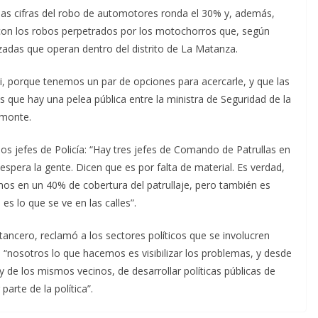
 las cifras del robo de automotores ronda el 30% y, además,
o con los robos perpetrados por los motochorros que, según
das que operan dentro del distrito de La Matanza.
i, porque tenemos un par de opciones para acercarle, y que las
 que hay una pelea pública entre la ministra de Seguridad de la
amonte.
os jefes de Policía: “Hay tres jefes de Comando de Patrullas en
pera la gente. Dicen que es por falta de material. Es verdad,
mos en un 40% de cobertura del patrullaje, pero también es
 es lo que se ve en las calles”.
tancero, reclamó a los sectores políticos que se involucren
e “nosotros lo que hacemos es visibilizar los problemas, y desde
y de los mismos vecinos, de desarrollar políticas públicas de
arte de la política”.