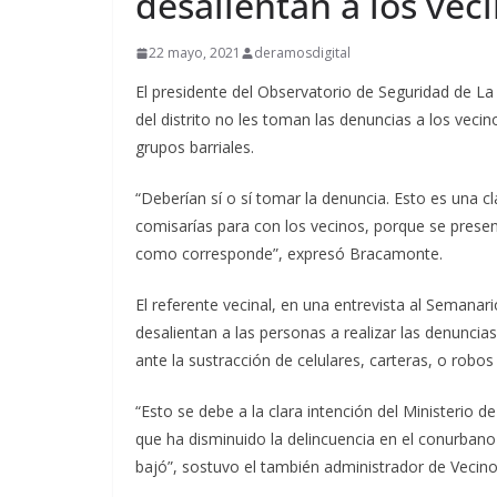
desalientan a los vec
22 mayo, 2021
deramosdigital
El presidente del Observatorio de Seguridad de 
del distrito no les toman las denuncias a los vecin
grupos barriales.
“Deberían sí o sí tomar la denuncia. Esto es una c
comisarías para con los vecinos, porque se prese
como corresponde”, expresó Bracamonte.
El referente vecinal, en una entrevista al Semanar
desalientan a las personas a realizar las denuncia
ante la sustracción de celulares, carteras, o rob
“Esto se debe a la clara intención del Ministerio d
que ha disminuido la delincuencia en el conurbano 
bajó”, sostuvo el también administrador de Vecin