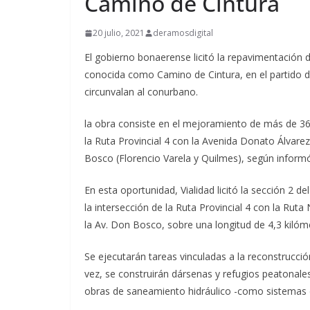
Camino de Cintura
20 julio, 2021
deramosdigital
El gobierno bonaerense licitó la repavimentación 
conocida como Camino de Cintura, en el partido de
circunvalan al conurbano.
la obra consiste en el mejoramiento de más de 36 k
la Ruta Provincial 4 con la Avenida Donato Álvare
Bosco (Florencio Varela y Quilmes), según informó 
En esta oportunidad, Vialidad licitó la sección 2 de
la intersección de la Ruta Provincial 4 con la Ruta
la Av. Don Bosco, sobre una longitud de 4,3 kilóm
Se ejecutarán tareas vinculadas a la reconstrucció
vez, se construirán dársenas y refugios peatonal
obras de saneamiento hidráulico -como sistemas de