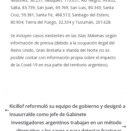
Misiones, 36.257; Neuquén, 113.051; Río Negro, 99.832;
Salta, 83.739; San Juan, 69.769; San Luis, 80.343; Santa
Cruz, 59.381; Santa Fe, 468.513; Santiago del Estero,
80.904; Tierra del Fuego, 32.334 y Tucumán, 201.628.
Se incluyen casos existentes en las Islas Malvinas según
información de prensa (debido a la ocupación ilegal del
Reino Unido, Gran Bretaña e Irlanda del Norte no es
posible contar con información propia sobre el impacto
de la Covid-19 en esa parte del territorio argentino).
Kicillof reformuló su equipo de gobierno y designó a
Insaurralde como jefe de Gabinete
Investigadores argentinos trabajan en un método
alternativo a los rayos x para detectar fracturas