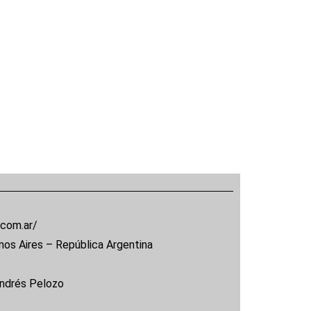
.com.ar/
nos Aires – República Argentina
Andrés Pelozo