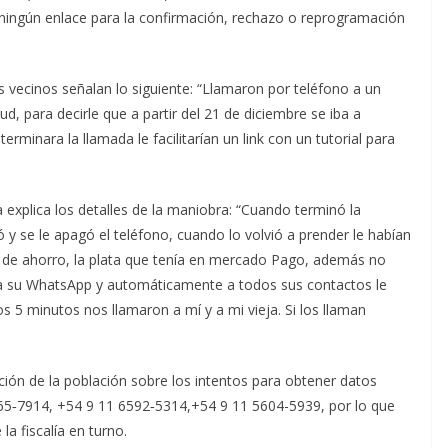
 ningún enlace para la confirmación, rechazo o reprogramación
s vecinos señalan lo siguiente: “Llamaron por teléfono a un
d, para decirle que a partir del 21 de diciembre se iba a
minara la llamada le facilitarían un link con un tutorial para
explica los detalles de la maniobra: “Cuando terminó la
ió y se le apagó el teléfono, cuando lo volvió a prender le habían
a de ahorro, la plata que tenía en mercado Pago, además no
i a su WhatsApp y automáticamente a todos sus contactos le
os 5 minutos nos llamaron a mí y a mi vieja. Si los llaman
ción de la población sobre los intentos para obtener datos
065‐7914, +54 9 11 6592‐5314,+54 9 11 5604-5939, por lo que
a fiscalía en turno.