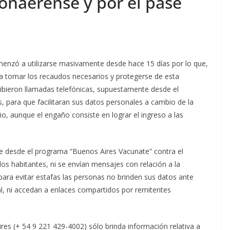
onaerense y por el pase
enzó a utilizarse masivamente desde hace 15 días por lo que,
ra tomar los recaudos necesarios y protegerse de esta
ecibieron llamadas telefónicas, supuestamente desde el
s, para que facilitaran sus datos personales a cambio de la
io, aunque el engaño consiste en lograr el ingreso a las
ue desde el programa “Buenos Aires Vacunate” contra el
los habitantes, ni se envían mensajes con relación a la
ra evitar estafas las personas no brinden sus datos ante
l, ni accedan a enlaces compartidos por remitentes
ires (+ 54 9 221 429-4002) sólo brinda información relativa a