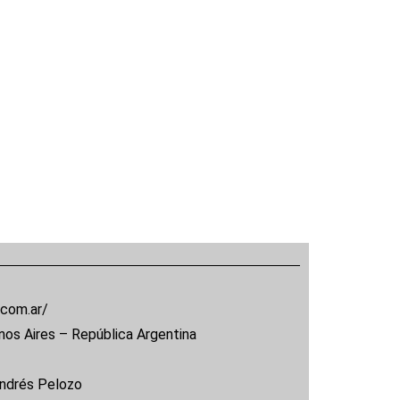
.com.ar/
nos Aires – República Argentina
Andrés Pelozo