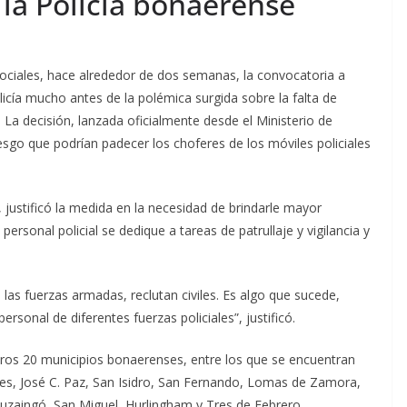
 la Policía bonaerense
sociales, hace alrededor de dos semanas, la convocatoria a
olicía mucho antes de la polémica surgida sobre la falta de
. La decisión, lanzada oficialmente desde el Ministerio de
esgo que podrían padecer los choferes de los móviles policiales
 justificó la medida en la necesidad de brindarle mayor
personal policial se dedique a tareas de patrullaje y vigilancia y
e las fuerzas armadas, reclutan civiles. Es algo que sucede,
rsonal de diferentes fuerzas policiales”, justificó.
ros 20 municipios bonaerenses, entre los que se encuentran
es, José C. Paz, San Isidro, San Fernando, Lomas de Zamora,
tuzaingó, San Miguel, Hurlingham y Tres de Febrero.