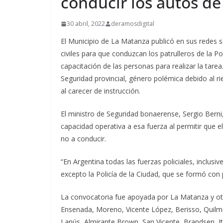
conducir los autos de
30 abril, 2022
deramosdigital
El Municipio de La Matanza publicó en sus redes 
civiles para que conduzcan los patrulleros de la P
capacitación de las personas para realizar la tarea
Seguridad provincial, género polémica debido al ri
al carecer de instrucción.
El ministro de Seguridad bonaerense, Sergio Berni,
capacidad operativa a esa fuerza al permitir que el 
no a conducir.
“En Argentina todas las fuerzas policiales, inclusiv
excepto la Policía de la Ciudad, que se formó con pe
La convocatoria fue apoyada por La Matanza y ot
Ensenada, Moreno, Vicente López, Berisso, Quilm
Lanús, Almirante Brown, San Vicente, Brandsen, I