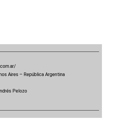
.com.ar/
nos Aires – República Argentina
Andrés Pelozo