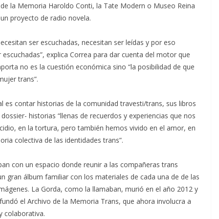
l de la Memoria Haroldo Conti, la Tate Modern o Museo Reina
un proyecto de radio novela.
necesitan ser escuchadas, necesitan ser leídas y por eso
 escuchadas”, explica Correa para dar cuenta del motor que
importa no es la cuestión económica sino “la posibilidad de que
ujer trans”.
l es contar historias de la comunidad travesti/trans, sus libros
dossier- historias “llenas de recuerdos y experiencias que nos
nocidio, en la tortura, pero también hemos vivido en el amor, en
ria colectiva de las identidades trans”.
ban con un espacio donde reunir a las compañeras trans
 un gran álbum familiar con los materiales de cada una de de las
imágenes. La Gorda, como la llamaban, murió en el año 2012 y
fundó el Archivo de la Memoria Trans, que ahora involucra a
 colaborativa.