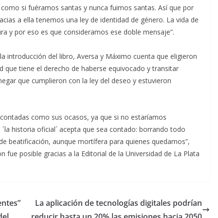
s como si fuéramos santas y nunca fuimos santas. Así que por
acias a ella tenemos una ley de identidad de género. La vida de
sura y por eso es que consideramos ese doble mensaje”.
 introducción del libro, Aversa y Máximo cuenta que eligieron
ad que tiene el derecho de haberse equivocado y transitar
negar que cumplieron con la ley del deseo y estuvieron
er contadas como sus ocasos, ya que si no estaríamos
´la historia oficial´ acepta que sea contado: borrando todo
de beatificación, aunque mortífera para quienes quedamos”,
n fue posible gracias a la Editorial de la Universidad de La Plata
entes”
La aplicación de tecnologías digitales podrían
del
reducir hasta un 20% las emisiones hacia 2050