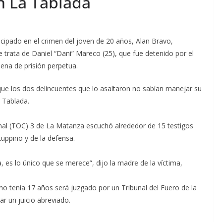
n La Tablada
icipado en el crimen del joven de 20 años, Alan Bravo,
trata de Daniel “Dani” Mareco (25), que fue detenido por el
 pena de prisión perpetua.
que los dos delincuentes que lo asaltaron no sabían manejar su
 Tablada.
minal (TOC) 3 de La Matanza escuchó alrededor de 15 testigos
Luppino y de la defensa.
s lo único que se merece”, dijo la madre de la víctima,
o tenía 17 años será juzgado por un Tribunal del Fuero de la
r un juicio abreviado.