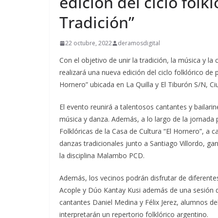
edición del ciclo folk
Tradición”
22 octubre, 2022
deramosdigital
Con el objetivo de unir la tradición, la música y la
realizará una nueva edición del ciclo folklórico de
Hornero” ubicada en La Quilla y El Tiburón S/N, Ciu
El evento reunirá a talentosos cantantes y bailarin
música y danza. Además, a lo largo de la jornada 
Folklóricas de la Casa de Cultura “El Hornero”, a c
danzas tradicionales junto a Santiago Villordo, 
la disciplina Malambo PCD.
Además, los vecinos podrán disfrutar de diferentes
Acople y Dúo Kantay Kusi además de una sesión de
cantantes Daniel Medina y Félix Jerez, alumnos del
interpretarán un repertorio folklórico argentino.