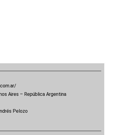
.com.ar/
nos Aires – República Argentina
Andrés Pelozo