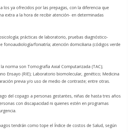
a los ya ofrecidos por las prepagas, con la diferencia que
 extra a la hora de recibir atención- en determinadas
psicología; prácticas de laboratorio, pruebas diagnóstico-
 de fonoaudiología/foniatría; atención domiciliaria (códigos verde
r la norma son Tomografía Axial Computarizada (TAC);
o Ensayo (RIE); Laboratorio biomolecular, genético; Medicina
ración previa y/o uso de medio de contraste; entre otras.
pago del copago a personas gestantes, niñas de hasta tres años
personas con discapacidad ni quienes estén en programas
urgencia.
agos tendrán como tope el Índice de costos de Salud, según