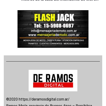
©2020 https://deramosdigital.com.ar/
Ramos Mejía, provincia de Buenos Aires – República