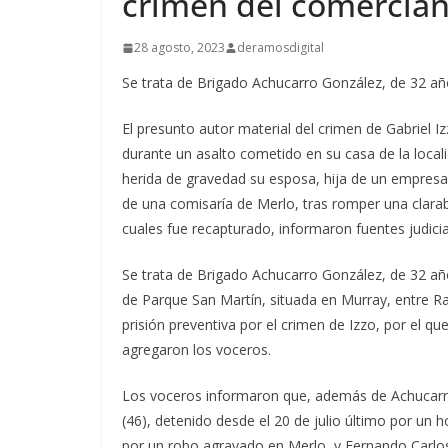
crimen del comercia
28 agosto, 2023
deramosdigital
Se trata de Brigado Achucarro González, de 32 a
El presunto autor material del crimen de Gabriel I
durante un asalto cometido en su casa de la loca
herida de gravedad su esposa, hija de un empres
de una comisaría de Merlo, tras romper una clarabo
cuales fue recapturado, informaron fuentes judicia
Se trata de Brigado Achucarro González, de 32 añ
de Parque San Martín, situada en Murray, entre 
prisión preventiva por el crimen de Izzo, por el 
agregaron los voceros.
Los voceros informaron que, además de Achucarr
(46), detenido desde el 20 de julio último por un 
por un robo agravado en Merlo, y Fernando Carlo