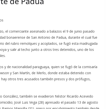
nte de Padua
ños
zzo, el comerciante asesinado a balazos el 9 de junio pasado
lidad bonaerense de San Antonio de Padua, durante el cual fue
ario del rubro remolques y acoplados, se fugó esta madrugada
ya y salir al techo junto a otros tres detenidos, uno de los
les.
os y de nacionalidad paraguaya, quien se fugó de la comisaría
Rawson y San Martín, de Merlo, donde estaba detenido con
que hay otros tres acusados también presos y dos prófugos,
o González, también se evadieron Néstor Ricardo Acevedo
homicidio; José Luis Vega (28) apresado el pasado 13 de agosto
s Ramos Mansilla (31), preso por encubrimiento también desde