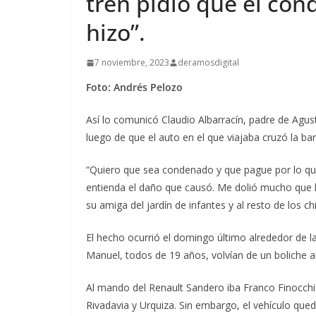
tren pidió que el con
hizo”.
7 noviembre, 2023
deramosdigital
Foto: Andrés Pelozo
Así lo comunicó Claudio Albarracín, padre de Agu
luego de que el auto en el que viajaba cruzó la b
“Quiero que sea condenado y que pague por lo que 
entienda el daño que causó. Me dolió mucho que la
su amiga del jardín de infantes y al resto de los c
El hecho ocurrió el domingo último alrededor de l
Manuel, todos de 19 años, volvían de un boliche al
Al mando del Renault Sandero iba Franco Finocchia
Rivadavia y Urquiza. Sin embargo, el vehículo qued