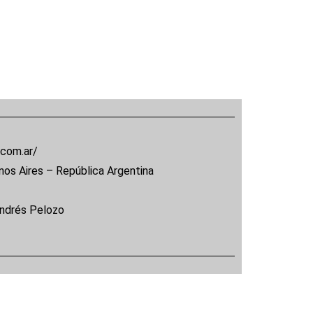
.com.ar/
nos Aires – República Argentina
Andrés Pelozo