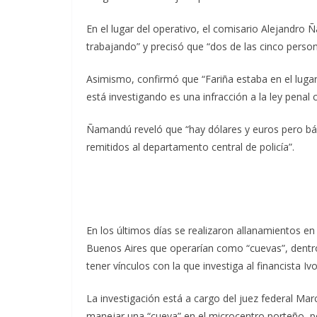
En el lugar del operativo, el comisario Alejandr
trabajando” y precisó que “dos de las cinco perso
Asimismo, confirmó que “Fariña estaba en el lugar, 
está investigando es una infracción a la ley penal 
Ñamandú reveló que “hay dólares y euros pero bá
remitidos al departamento central de policía”.
En los últimos días se realizaron allanamientos en
Buenos Aires que operarían como “cuevas”, dentro
tener vínculos con la que investiga al financista I
La investigación está a cargo del juez federal Mar
manejar una “cueva” en el microcentro porteño, per