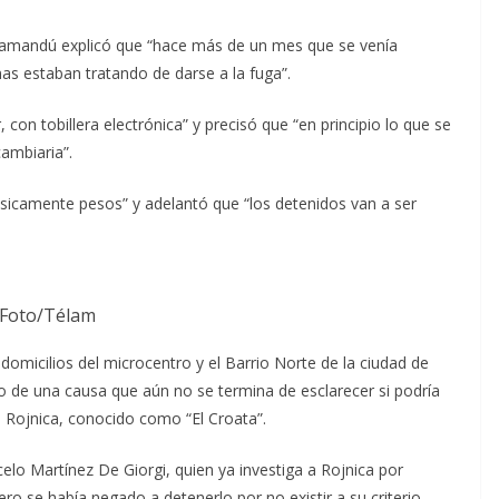
o Ñamandú explicó que “hace más de un mes que se venía
nas estaban tratando de darse a la fuga”.
con tobillera electrónica” y precisó que “en principio lo que se
cambiaria”.
sicamente pesos” y adelantó que “los detenidos van a ser
Foto/Télam
 domicilios del microcentro y el Barrio Norte de la ciudad de
 de una causa que aún no se termina de esclarecer si podría
vo Rojnica, conocido como “El Croata”.
celo Martínez De Giorgi, quien ya investiga a Rojnica por
o se había negado a detenerlo por no existir a su criterio