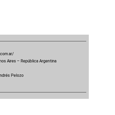
.com.ar/
nos Aires – República Argentina
Andrés Pelozo