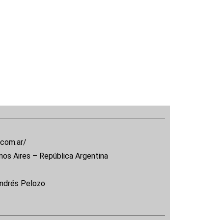
.com.ar/
nos Aires – República Argentina
Andrés Pelozo