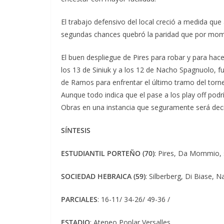
El trabajo defensivo del local creció a medida que 
segundas chances quebró la paridad que por mom
El buen despliegue de Pires para robar y para hac
los 13 de Siniuk y a los 12 de Nacho Spagnuolo, f
de Ramos para enfrentar el último tramo del torneo
Aunque todo indica que el pase a los play off podr
Obras en una instancia que seguramente será deci
SÍNTESIS
ESTUDIANTIL PORTEÑO (70)
: Pires, Da Mommio, 
SOCIEDAD HEBRAICA (59)
: Silberberg, Di Biase, 
PARCIALES
: 16-11/ 34-26/ 49-36 /
ESTADIO
: Ateneo Poplar Versalles.