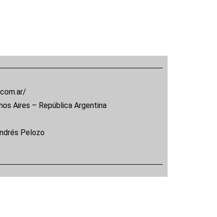
.com.ar/
nos Aires – República Argentina
Andrés Pelozo