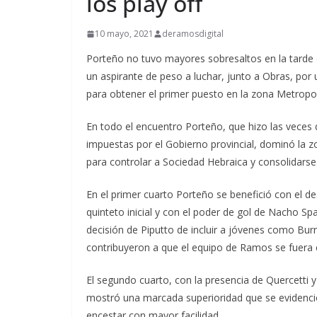
los play off
10 mayo, 2021
deramosdigital
Porteño no tuvo mayores sobresaltos en la tarde
un aspirante de peso a luchar, junto a Obras, por 
para obtener el primer puesto en la zona Metropol
En todo el encuentro Porteño, que hizo las veces d
impuestas por el Gobierno provincial, dominó la z
para controlar a Sociedad Hebraica y consolidars
En el primer cuarto Porteño se benefició con el de
quinteto inicial y con el poder de gol de Nacho Sp
decisión de Piputto de incluir a jóvenes como Bur
contribuyeron a que el equipo de Ramos se fuera en
El segundo cuarto, con la presencia de Quercetti
mostró una marcada superioridad que se evidenció 
encestar con mayor facilidad.