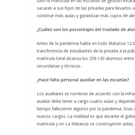
tuvo la matrícula en las escuelas de gestión esta
sacaran a sus hijos de las privadas para llevarlos 
construir más aulas y garantizar más cupos de al
¿Cuáles son los porcentajes del traslado de alu
Antes de la pandemia había en todo Matanza 12.
transferencia de estudiantes de la privada a la p
matrícula total alcanza los 256.130 alumnos entre 
secundarias y técnicas.
¿Hace falta personal auxiliar en las escuelas?
Los auxiliares se nombran de acuerdo con la infra
auxiliar debe tener a cargo cuatro aulas y depende
tiempo fallecieron algunos por la pandemia. Esas
nuevos cargos. La realidad es que durante el gobi
matrícula y en La Matanza se construyeron aulas, l