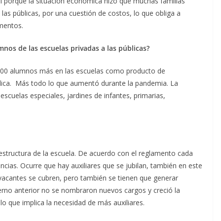
tal porque la situación económica hizo que muchas familias
a las públicas, por una cuestión de costos, lo que obliga a
imentos.
mnos de las escuelas privadas a las públicas?
000 alumnos más en las escuelas como producto de
ública. Más todo lo que aumentó durante la pandemia. La
escuelas especiales, jardines de infantes, primarias,
estructura de la escuela. De acuerdo con el reglamento cada
ncias. Ocurre que hay auxiliares que se jubilan, también en este
 vacantes se cubren, pero también se tienen que generar
erno anterior no se nombraron nuevos cargos y creció la
o que implica la necesidad de más auxiliares.