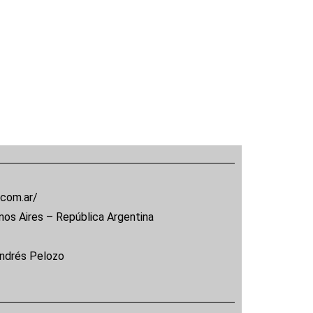
.com.ar/
nos Aires – República Argentina
Andrés Pelozo