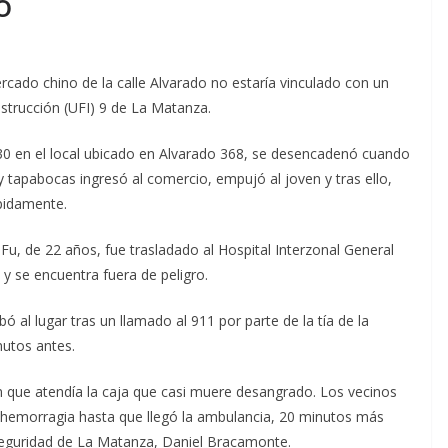
o
ercado chino de la calle Alvarado no estaría vinculado con un
Instrucción (UFI) 9 de La Matanza.
:30 en el local ubicado en Alvarado 368, se desencadenó cuando
tapabocas ingresó al comercio, empujó al joven y tras ello,
ápidamente.
u, de 22 años, fue trasladado al Hospital Interzonal General
y se encuentra fuera de peligro.
 al lugar tras un llamado al 911 por parte de la tía de la
nutos antes.
ven que atendía la caja que casi muere desangrado. Los vecinos
a hemorragia hasta que llegó la ambulancia, 20 minutos más
 Seguridad de La Matanza, Daniel Bracamonte.