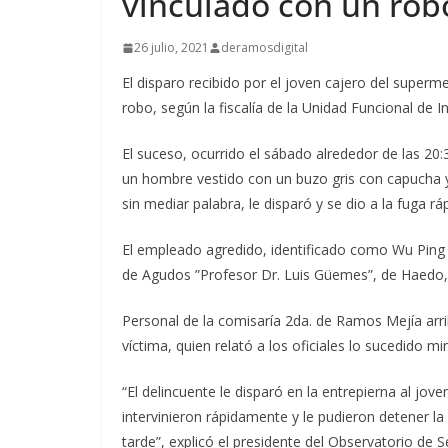
vinculado con un rob
26 julio, 2021
deramosdigital
El disparo recibido por el joven cajero del superm
robo, según la fiscalía de la Unidad Funcional de 
El suceso, ocurrido el sábado alrededor de las 20
un hombre vestido con un buzo gris con capucha y 
sin mediar palabra, le disparó y se dio a la fuga r
El empleado agredido, identificado como Wu Ping F
de Agudos ”Profesor Dr. Luis Güemes”, de Haedo, 
Personal de la comisaría 2da. de Ramos Mejía arribó
víctima, quien relató a los oficiales lo sucedido mi
“El delincuente le disparó en la entrepierna al jo
intervinieron rápidamente y le pudieron detener l
tarde”, explicó el presidente del Observatorio de