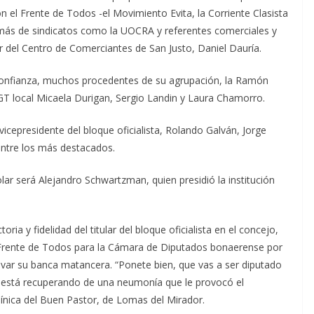
n el Frente de Todos -el Movimiento Evita, la Corriente Clasista
ás de sindicatos como la UOCRA y referentes comerciales y
ar del Centro de Comerciantes de San Justo, Daniel Dauría.
 confianza, muchos procedentes de su agrupación, la Ramón
CGT local Micaela Durigan, Sergio Landin y Laura Chamorro.
icepresidente del bloque oficialista, Rolando Galván, Jorge
entre los más destacados.
lar será Alejandro Schwartzman, quien presidió la institución
oria y fidelidad del titular del bloque oficialista en el concejo,
el Frente de Todos para la Cámara de Diputados bonaerense por
ovar su banca matancera. “Ponete bien, que vas a ser diputado
 se está recuperando de una neumonía que le provocó el
línica del Buen Pastor, de Lomas del Mirador.