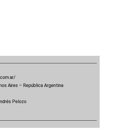
.com.ar/
nos Aires – República Argentina
Andrés Pelozo