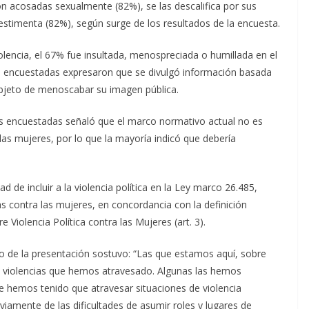
on acosadas sexualmente (82%), se las descalifica por sus
 vestimenta (82%), según surge de los resultados de la encuesta.
olencia, el 67% fue insultada, menospreciada o humillada en el
las encuestadas expresaron que se divulgó información basada
 objeto de menoscabar su imagen pública.
as encuestadas señaló que el marco normativo actual no es
a las mujeres, por lo que la mayoría indicó que debería
 de incluir a la violencia política en la Ley marco 26.485,
s contra las mujeres, en concordancia con la definición
Violencia Política contra las Mujeres (art. 3).
co de la presentación sostuvo: “Las que estamos aquí, sobre
 violencias que hemos atravesado. Algunas las hemos
e hemos tenido que atravesar situaciones de violencia
bviamente de las dificultades de asumir roles y lugares de