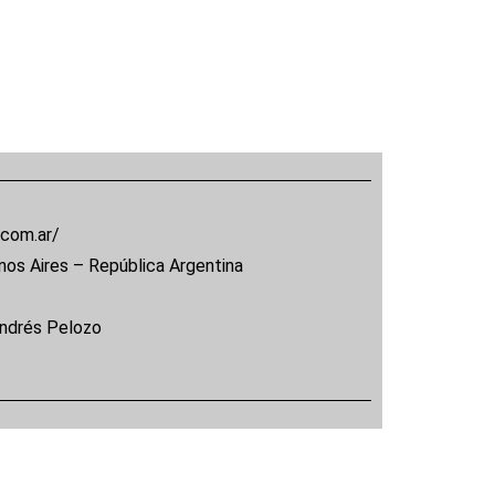
.com.ar/
nos Aires – República Argentina
Andrés Pelozo