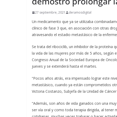
demostró prolongar l
27 septiembre, 2021
deramosdigital
Un medicamento que ya se utilizaba combinadame
clínico de fase 3 que, en asociación con otras dro
atravesando el estadio metastásico de la enferme
Se trata del ribociclib, un inhibidor de la proteína
la vida de las mujeres por más de 5 años, según 
Congreso Anual de la Sociedad Europea de Oncolog
jueves y se extenderá hasta el martes.
“Pocos años atrás, era impensado lograr este niv
metastásico, cuando ya están comprometidos otro
Victoria Costanzo, Subjefa de la Unidad de Cáncer
“Además, son años de vida ganados con una muy b
ser vía oral y como toda terapia dirigida, al tener
cotidianas, muchas veces trabajar o hacer actividad