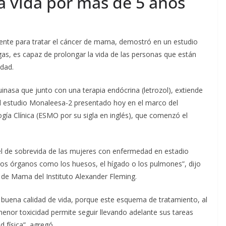
a vida por más de 5 años
nte para tratar el cáncer de mama, demostró en un estudio
gas, es capaz de prolongar la vida de las personas que están
dad.
 quinasa que junto con una terapia endócrina (letrozol), extiende
el estudio Monaleesa-2 presentado hoy en el marco del
ía Clínica (ESMO por su sigla en inglés), que comenzó el
el de sobrevida de las mujeres con enfermedad en estadio
s órganos como los huesos, el hígado o los pulmones”, dijo
 de Mama del Instituto Alexander Fleming.
uena calidad de vida, porque este esquema de tratamiento, al
 menor toxicidad permite seguir llevando adelante sus tareas
 física”, agregó.