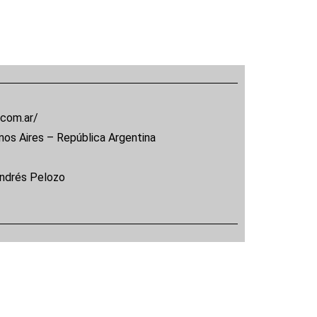
.com.ar/
nos Aires – República Argentina
Andrés Pelozo