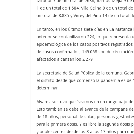
Mirador 7 de un total de 7638, Ramos Mejía 9 de u
1 de un total de 1.584, Villa Celina 8 de un total d
un total de 8.885 y Virrey del Pino 14 de un total d
En tanto, en los últimos siete días en La Matanz
anterior se contabilizaron 224, lo que representa 
epidemiológica de los casos positivos registrado
de casos confirmados, 149.068 son de circulación 
afectados alcanzan los 2.279.
La secretaria de Salud Pública de la comuna, Gabri
el distrito desde que comenzó la pandemia es de
determinar.
Álvarez sostuvo que “vivimos en un rango bajo de
Esto también se debe al avance de la campaña de 
de 18 años, personal de salud, personas gestante
para la primera dosis. Y es libre la segunda dosis 
y adolescentes desde los 3 a los 17 años para que