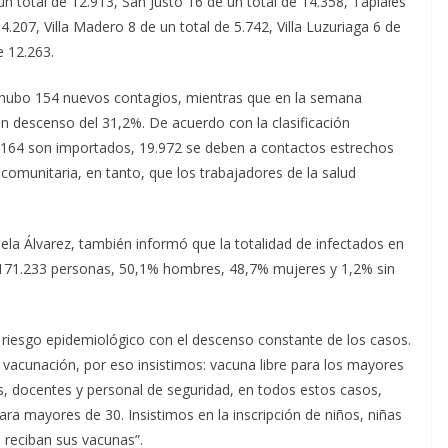
n total de 12.913, San Justo 16 de un total de 14.358, Tapiales
e 4.207, Villa Madero 8 de un total de 5.742, Villa Luzuriaga 6 de
e 12.263.
a hubo 154 nuevos contagios, mientras que en la semana
un descenso del 31,2%. De acuerdo con la clasificación
s 164 son importados, 19.972 se deben a contactos estrechos
comunitaria, en tanto, que los trabajadores de la salud
ela Álvarez, también informó que la totalidad de infectados en
 171.233 personas, 50,1% hombres, 48,7% mujeres y 1,2% sin
 riesgo epidemiológico con el descenso constante de los casos.
vacunación, por eso insistimos: vacuna libre para los mayores
s, docentes y personal de seguridad, en todos estos casos,
para mayores de 30. Insistimos en la inscripción de niños, niñas
 reciban sus vacunas”.