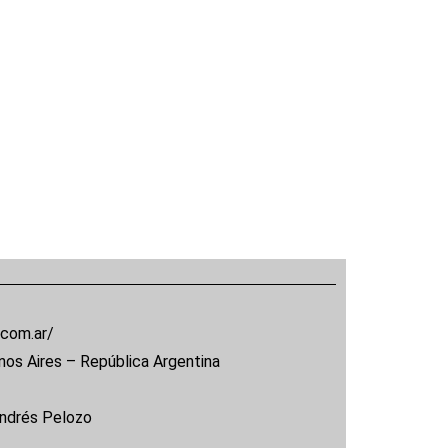
.com.ar/
nos Aires – República Argentina
Andrés Pelozo