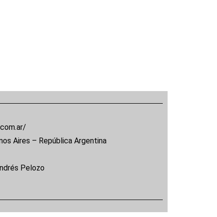
.com.ar/
nos Aires – República Argentina
Andrés Pelozo