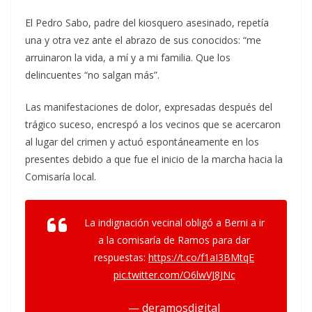
El Pedro Sabo, padre del kiosquero asesinado, repetía
una y otra vez ante el abrazo de sus conocidos: “me
arruinaron la vida, a mí y a mi familia. Que los
delincuentes “no salgan más”.
Las manifestaciones de dolor, expresadas después del
trágico suceso, encrespó a los vecinos que se acercaron
al lugar del crimen y actuó espontáneamente en los
presentes debido a que fue el inicio de la marcha hacia la
Comisaría local.
La indignación vecinal obligó a Berni a ir
a la comisaría de Ramos para dar
respuestas:
https://t.co/f1aI3BMtqE
pic.twitter.com/O6lwVJ8JNc
— deramosdigital