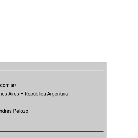
.com.ar/
nos Aires – República Argentina
Andrés Pelozo