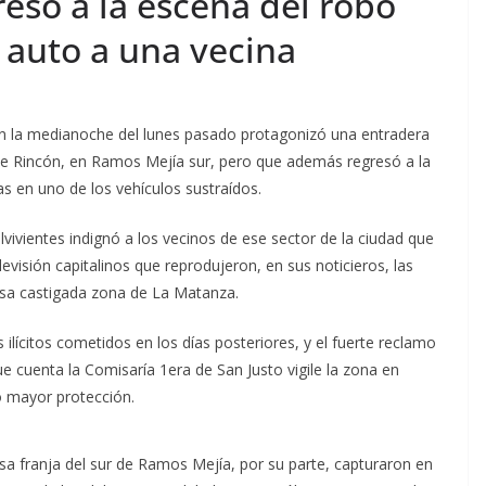
esó a la escena del robo
l auto a una vecina
 en la medianoche del lunes pasado protagonizó una entradera
lle Rincón, en Ramos Mejía sur, pero que además regresó a la
as en uno de los vehículos sustraídos.
ivientes indignó a los vecinos de ese sector de la ciudad que
evisión capitalinos que reprodujeron, en sus noticieros, las
esa castigada zona de La Matanza.
ilícitos cometidos en los días posteriores, y el fuerte reclamo
ue cuenta la Comisaría 1era de San Justo vigile la zona en
ó mayor protección.
esa franja del sur de Ramos Mejía, por su parte, capturaron en