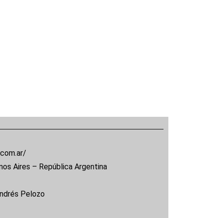
.com.ar/
nos Aires – República Argentina
Andrés Pelozo