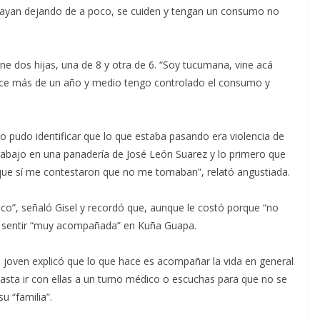
ayan dejando de a poco, se cuiden y tengan un consumo no
ene dos hijas, una de 8 y otra de 6. “Soy tucumana, vine acá
ace más de un año y medio tengo controlado el consumo y
do pudo identificar que lo que estaba pasando era violencia de
trabajo en una panadería de José León Suarez y lo primero que
je que sí me contestaron que no me tomaban”, relató angustiada.
co”, señaló Gisel y recordó que, aunque le costó porque “no
ron sentir “muy acompañada” en Kuña Guapa.
 joven explicó que lo que hace es acompañar la vida en general
 hasta ir con ellas a un turno médico o escuchas para que no se
su “familia”.