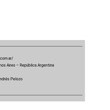
.com.ar/
nos Aires – República Argentina
Andrés Pelozo