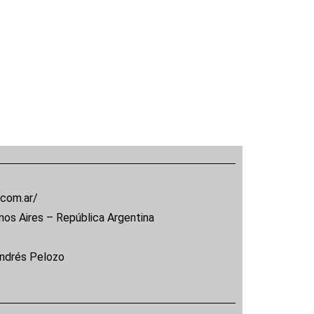
.com.ar/
nos Aires – República Argentina
Andrés Pelozo