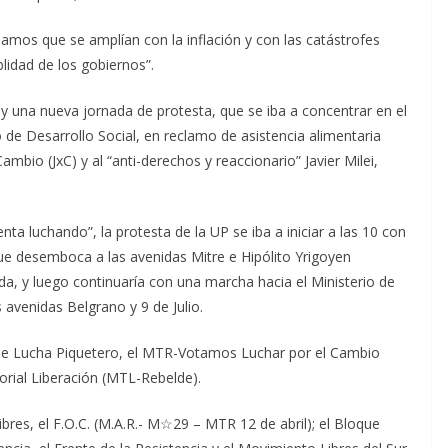
amos que se amplían con la inflación y con las catástrofes
idad de los gobiernos”.
oy una nueva jornada de protesta, que se iba a concentrar en el
 de Desarrollo Social, en reclamo de asistencia alimentaria
ambio (JxC) y al “anti-derechos y reaccionario” Javier Milei,
nta luchando”, la protesta de la UP se iba a iniciar a las 10 con
ue desemboca a las avenidas Mitre e Hipólito Yrigoyen
da, y luego continuaría con una marcha hacia el Ministerio de
s avenidas Belgrano y 9 de Julio.
 de Lucha Piquetero, el MTR-Votamos Luchar por el Cambio
torial Liberación (MTL-Rebelde).
res, el F.O.C. (M.A.R.- M☆29 – MTR 12 de abril); el Bloque