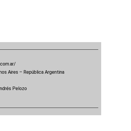
.com.ar/
nos Aires – República Argentina
Andrés Pelozo