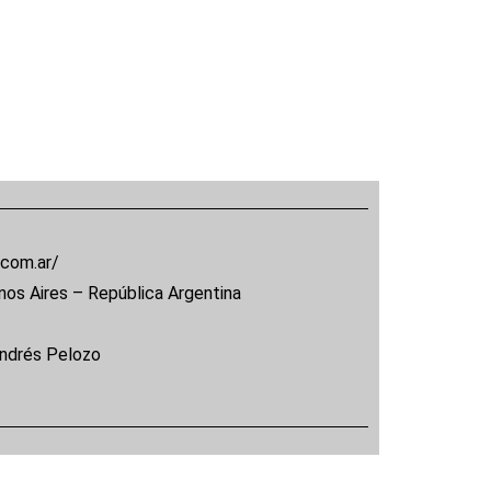
.com.ar/
nos Aires – República Argentina
Andrés Pelozo