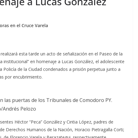
menaje a Lucas González
horas en el Cruce Varela
alizará esta tarde un acto de señalización en el Paseo de la
cia institucional” en homenaje a Lucas González, el adolescente
a Policía de la Ciudad condenados a prisión perpetua junto a
nas por encubrimiento.
n las puertas de los Tribunales de Comodoro PY.
o/Andrés Pelozo
esentes Héctor “Peca” González y Cintia López, padres de
 de Derechos Humanos de la Nación, Horacio Pietragalla Corti;
, de Florencio Varela y Berazategui, respectivamente.