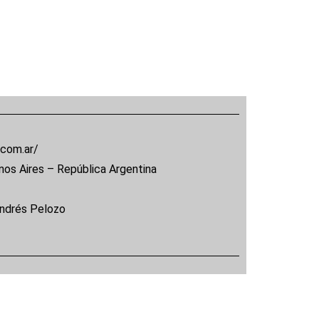
.com.ar/
nos Aires – República Argentina
Andrés Pelozo