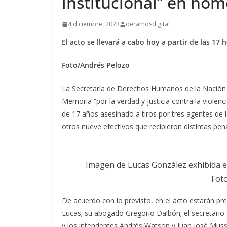
institucional” en ho
4 diciembre, 2023
deramosdigital
El acto se llevará a cabo hoy a partir de las 17 
Foto/Andrés Pelozo
La Secretaría de Derechos Humanos de la Nación re
Memoria “por la verdad y justicia contra la violen
de 17 años asesinado a tiros por tres agentes de l
otros nueve efectivos que recibieron distintas pe
Imagen de Lucas González exhibida e
Fot
De acuerdo con lo previsto, en el acto estarán pr
Lucas; su abogado Gregorio Dalbón; el secretario
y los intendentes Andrés Watson y Juan José Mussi