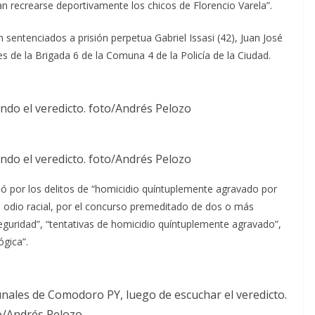
n recrearse deportivamente los chicos de Florencio Varela”.
 sentenciados a prisión perpetua Gabriel Issasi (42), Juan José
es de la Brigada 6 de la Comuna 4 de la Policía de la Ciudad.
ndo el veredicto. foto/Andrés Pelozo
ndo el veredicto. foto/Andrés Pelozo
enó por los delitos de “homicidio quíntuplemente agravado por
 odio racial, por el concurso premeditado de dos o más
eguridad”, “tentativas de homicidio quíntuplemente agravado”,
ógica”.
unales de Comodoro PY, luego de escuchar el veredicto.
o/Andrés Pelozo