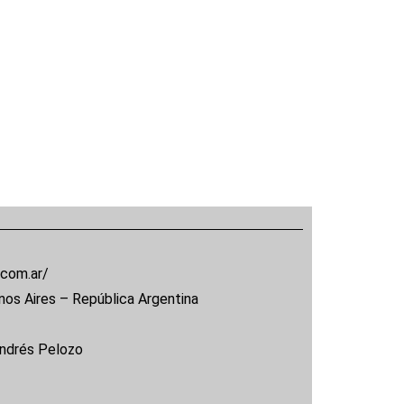
.com.ar/
nos Aires – República Argentina
Andrés Pelozo