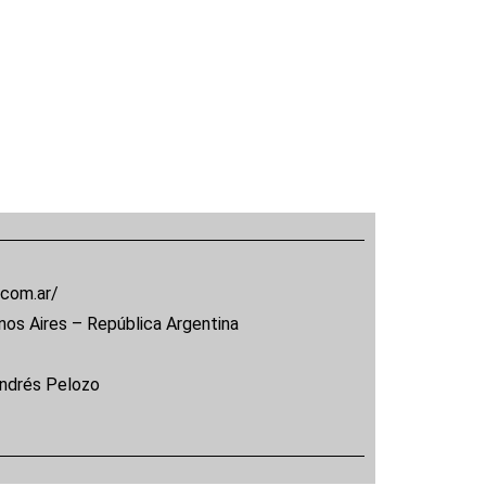
.com.ar/
nos Aires – República Argentina
Andrés Pelozo