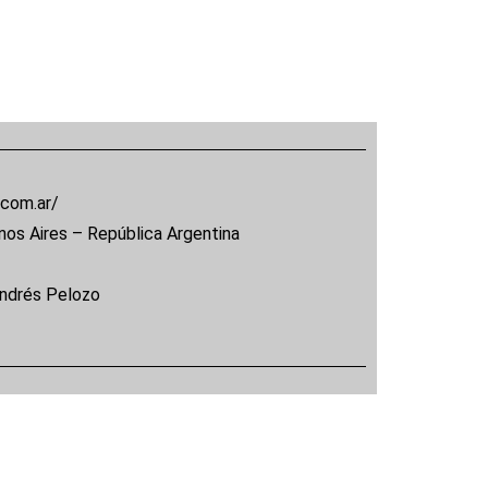
.com.ar/
nos Aires – República Argentina
Andrés Pelozo