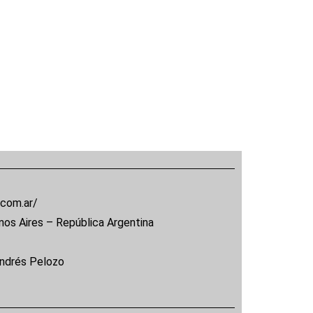
.com.ar/
nos Aires – República Argentina
Andrés Pelozo