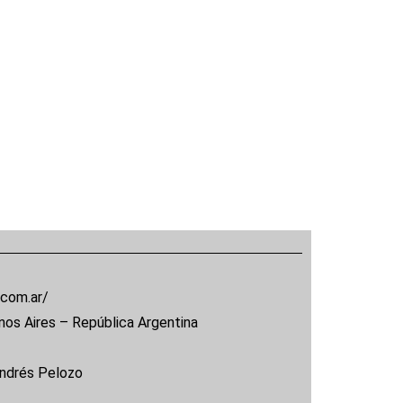
.com.ar/
nos Aires – República Argentina
Andrés Pelozo