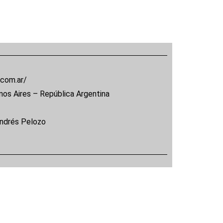
.com.ar/
nos Aires – República Argentina
Andrés Pelozo