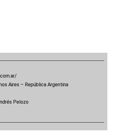
.com.ar/
nos Aires – República Argentina
Andrés Pelozo