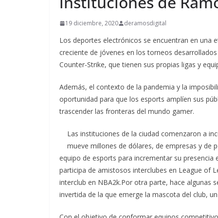
instituciones de Ram
19 diciembre, 2020
deramosdigital
Los deportes electrónicos se encuentran en una et
creciente de jóvenes en los torneos desarrollado
Counter-Strike, que tienen sus propias ligas y equi
Además, el contexto de la pandemia y la imposibili
oportunidad para que los esports amplíen sus públi
trascender las fronteras del mundo gamer.
Las instituciones de la ciudad comenzaron a inc
mueve millones de dólares, de empresas y de 
equipo de esports para incrementar su presencia 
participa de amistosos interclubes en League of 
interclub en NBA2k.Por otra parte, hace algunas 
invertida de la que emerge la mascota del club, 
Con el objetivo de conformar equipos competitivo