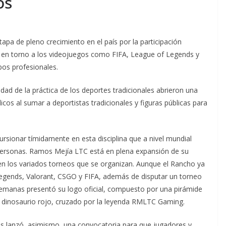
os
apa de pleno crecimiento en el país por la participación
s en torno a los videojuegos como FIFA, League of Legends y
pos profesionales.
dad de la práctica de los deportes tradicionales abrieron una
cos al sumar a deportistas tradicionales y figuras públicas para
ursionar tímidamente en esta disciplina que a nivel mundial
personas. Ramos Mejía LTC está en plena expansión de su
en los variados torneos que se organizan. Aunque el Rancho ya
Legends, Valorant, CSGO y FIFA, además de disputar un torneo
semanas presentó su logo oficial, compuesto por una pirámide
un dinosaurio rojo, cruzado por la leyenda RMLTC Gaming.
s lanzó, asimismo, una convocatoria para que jugadores y