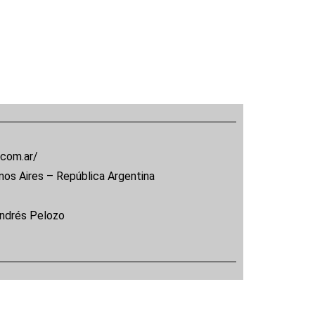
.com.ar/
nos Aires – República Argentina
Andrés Pelozo