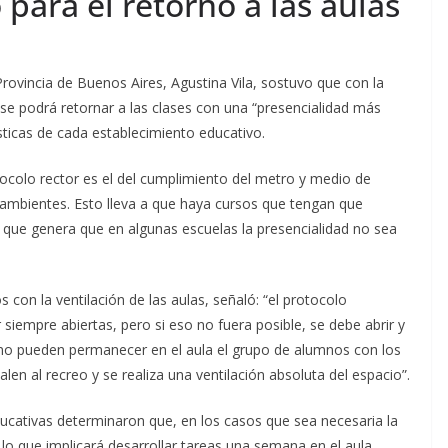
 para el retorno a las aulas
Provincia de Buenos Aires, Agustina Vila, sostuvo que con la
e podrá retornar a las clases con una “presencialidad más
sticas de cada establecimiento educativo.
rotocolo rector es el del cumplimiento del metro y medio de
s ambientes. Esto lleva a que haya cursos que tengan que
o que genera que en algunas escuelas la presencialidad no sea
 con la ventilación de las aulas, señaló: “el protocolo
siempre abiertas, pero si eso no fuera posible, se debe abrir y
 no pueden permanecer en el aula el grupo de alumnos con los
en al recreo y se realiza una ventilación absoluta del espacio”.
ducativas determinaron que, en los casos que sea necesaria la
o que implicará desarrollar tareas una semana en el aula,