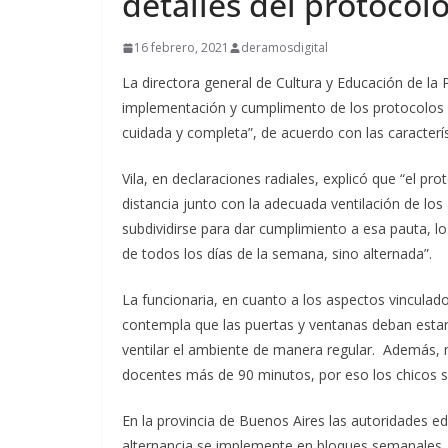
detalles del protocolo
16 febrero, 2021
deramosdigital
La directora general de Cultura y Educación de la 
implementación y cumplimento de los protocolos s
cuidada y completa”, de acuerdo con las caracterí
Vila, en declaraciones radiales, explicó que “el p
distancia junto con la adecuada ventilación de lo
subdividirse para dar cumplimiento a esa pauta, l
de todos los días de la semana, sino alternada”.
La funcionaria, en cuanto a los aspectos vinculados
contempla que las puertas y ventanas deban estar 
ventilar el ambiente de manera regular. Además,
docentes más de 90 minutos, por eso los chicos sal
En la provincia de Buenos Aires las autoridades e
alternancia se implemente en bloques semanales, l