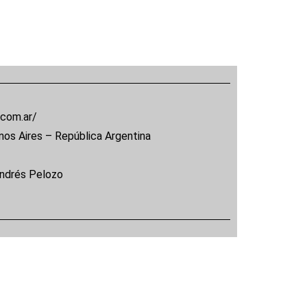
.com.ar/
nos Aires – República Argentina
Andrés Pelozo