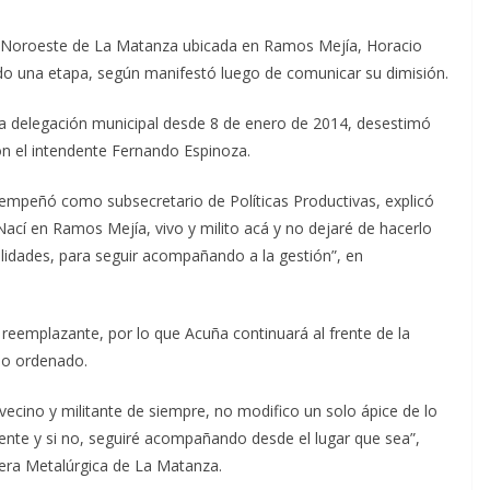
da Noroeste de La Matanza ubicada en Ramos Mejía, Horacio
do una etapa, según manifestó luego de comunicar su dimisión.
ua delegación municipal desde 8 de enero de 2014, desestimó
on el intendente Fernando Espinoza.
sempeñó como subsecretario de Políticas Productivas, explicó
 Nací en Ramos Mejía, vivo y milito acá y no dejaré de hacerlo
lidades, para seguir acompañando a la gestión”, en
reemplazante, por lo que Acuña continuará al frente de la
so ordenado.
vecino y militante de siempre, no modifico un solo ápice de lo
ente y si no, seguiré acompañando desde el lugar que sea”,
rera Metalúrgica de La Matanza.