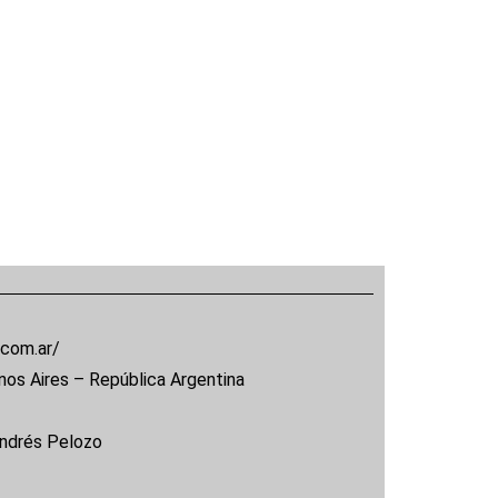
.com.ar/
nos Aires – República Argentina
Andrés Pelozo