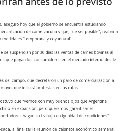
rirán antes de lo previsto
as, aseguró hoy que el gobierno se encuentra estudiando
cialización de carne vacuna y que, “de ser posible”, reabriría
a medida es “temporaria y coyuntural”.
ue se suspendían por 30 días las ventas de carnes bovinas al
ecios que pagan los consumidores en el mercado interno desde
es del campo, que decretaron un paro de comercialización a
mayo, que incluirá protestas en las rutas.
as sostuvo que “vemos con muy buenos ojos que Argentina
chino en expansión, pero queremos garantizar el
xportadores hagan su trabajo en igualdad de condiciones”.
osada, al finalizar la reunión de gabinete económico semanal,