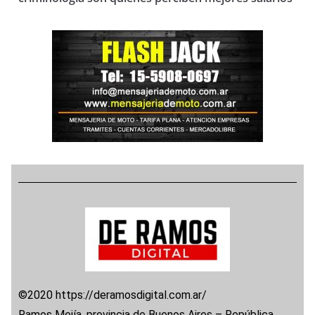
©2020 https://deramosdigital.com.ar/
Ramos Mejía, provincia de Buenos Aires – República