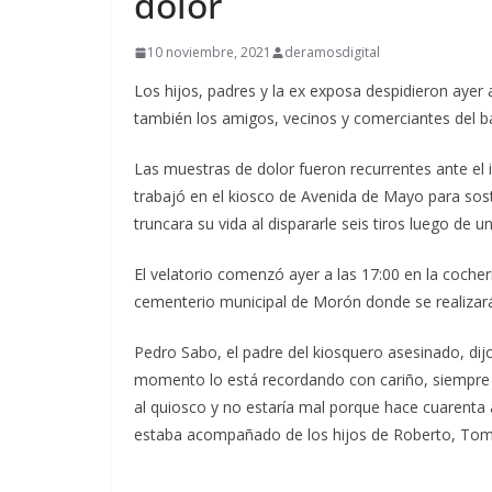
dolor
10 noviembre, 2021
deramosdigital
Los hijos, padres y la ex exposa despidieron ayer 
también los amigos, vecinos y comerciantes del bar
Las muestras de dolor fueron recurrentes ante e
trabajó en el kiosco de Avenida de Mayo para sos
truncara su vida al dispararle seis tiros luego de u
El velatorio comenzó ayer a las 17:00 en la cocher
cementerio municipal de Morón donde se realizará
Pedro Sabo, el padre del kiosquero asesinado, dijo
momento lo está recordando con cariño, siempre l
al quiosco y no estaría mal porque hace cuarenta
estaba acompañado de los hijos de Roberto, Tomás 