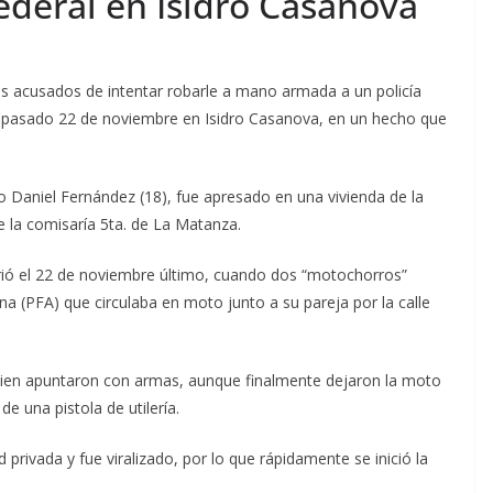
ederal en Isidro Casanova
s acusados de intentar robarle a mano armada a un policía
el pasado 22 de noviembre en Isidro Casanova, en un hecho que
go Daniel Fernández (18), fue apresado en una vivienda de la
de la comisaría 5ta. de La Matanza.
rrió el 22 de noviembre último, cuando dos “motochorros”
ina (PFA) que circulaba en moto junto a su pareja por la calle
 quien apuntaron con armas, aunque finalmente dejaron la moto
e una pistola de utilería.
rivada y fue viralizado, por lo que rápidamente se inició la