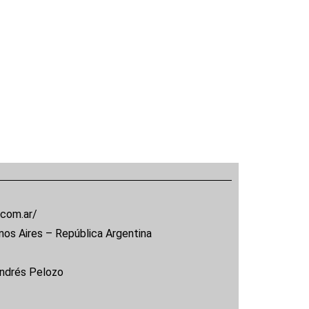
.com.ar/
nos Aires – República Argentina
Andrés Pelozo