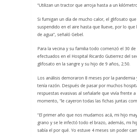
“Utilizan un tractor que arroja hasta a un kilómetr
Si fumigan un día de mucho calor, el glifosato qu
suspendido en el aire hasta que llueve, por lo qu
de agua”, señaló Gebel.
Para la vecina y su familia todo comenzó el 30 de s
efectuados en el Hospital Ricardo Gutierrez del se
glifosato en la sangre y su hijo de 9 años, 2.50.
Los análisis demoraron 8 meses por la pandemia 
tenía razón. Después de pasar por muchos hospital
respuestas evasivas al señalarle que vivía frente 
momento, “le cayeron todas las fichas juntas co
“El primer año que nos mudamos acá, mi hijo mayor
grano y se le infectó todo el brazo, además, mi h
sabía el por qué. Yo estuve 4 meses sin poder cami