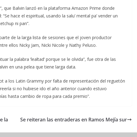
ín”, que Balvin lanzó en la plataforma Amazon Prime donde
: “Se hace el espiritual, usando la salu’ mental pa’ vender un
etchup ni pan”.
parte de la larga lista de sesiones que el joven productor
ntre ellos Nicky Jam, Nicki Nicole y Nathy Peluso.
uar la palabra ‘lealtad’ porque se le olvida”, fue otra de las
Balvin en una pelea que tiene larga data.
ot a los Latin Grammy por falta de representación del reguetón
reería si no hubiese ido el año anterior cuando estuvo
enías hasta cambio de ropa para cada premio”.
e la
Se reiteran las entraderas en Ramos Mejía sur