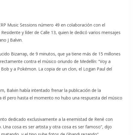
ZRP Music Sessions número 49 en colaboración con el
esidente y líder de Calle 13, quien le dedicó varios mensajes
no J Balvin.
ucido Bizarrap, de 9 minutos, que ya tiene más de 15 millones
rectamente contra el músico oriundo de Medellín: “Voy a
Bob y a Pokémon. La copia de un clon, el Logan Paul del
 Balvin había intentado frenar la publicación de la
cia él pero hasta el momento no hubo una respuesta del músico
gmento dedicado exclusivamente a la enemistad de René con
. Una cosa es ser artista y otra cosa es ser famoso”, dijo
n matando, y el tipo sube fotos de Ghandi rezando”.