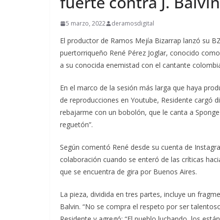
fuerte contra J. Balvin
5 marzo, 2022
deramosdigital
El productor de Ramos Mejía Bizarrap lanzó su B
puertorriqueño René Pérez Joglar, conocido como R
a su conocida enemistad con el cantante colombia
En el marco de la sesión más larga que haya prod
de reproducciones en Youtube, Residente cargó di
rebajarme con un bobolón, que le canta a Sponge 
reguetón”.
Según comentó René desde su cuenta de Instagram,
colaboración cuando se enteró de las críticas ha
que se encuentra de gira por Buenos Aires.
La pieza, dividida en tres partes, incluye un fra
Balvin. “No se compra el respeto por ser talentoso
Residente y agregó: “El pueblo luchando, los está