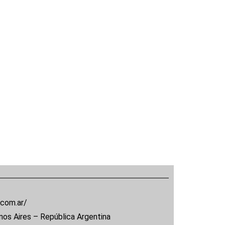
.com.ar/
nos Aires – República Argentina